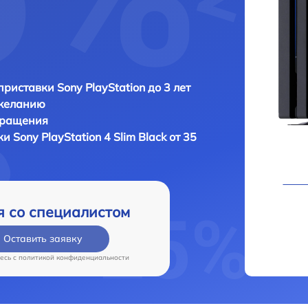
приставки Sony PlayStation до 3 лет
 желанию
бращения
вки
Sony PlayStation 4 Slim Black от 35
я со специалистом
Оставить заявку
есь c
политикой конфиденциальности