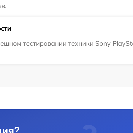
в.
сти
шном тестировании техники Sony PlayStat
ция?