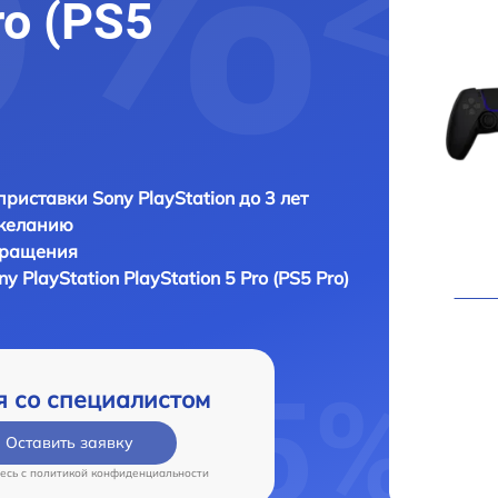
ro (PS5
приставки Sony PlayStation до 3 лет
 желанию
бращения
ny PlayStation PlayStation 5 Pro (PS5 Pro)
я со специалистом
Оставить заявку
есь c
политикой конфиденциальности